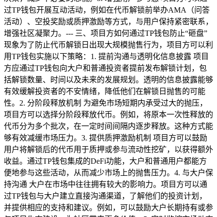
过TP钱包开展互动活动，例如在代币解锁前举办AMA（问答
活动）、空投奖励或质押激励等方式，与用户保持紧密联系，
增强社区凝聚力。--- 三、项目方如何通过TP钱包防止“砸盘”
现象为了防止代币解锁日出现大规模抛售行为，项目方可以利
用TP钱包实施以下策略：1. 提前沟通与透明化信息披露 项目
方应通过TP钱包向大户和普通投资者提前发布解锁计划，包
括解锁数量、时间以及未来的发展规划。透明的信息披露能够
有效缓解投资者的不安情绪，降低他们在解锁日抛售的可能
性。2. 分阶段释放机制 为避免市场短期内承受过大的抛压，
项目方可以选择分阶段释放代币。例如，将原本一次性释放的
代币分为多个批次，在一定时间间隔内逐步释放。这种方式能
够有效减缓市场压力。3. 提供质押激励机制 项目方可以鼓励
用户将解锁后的代币用于质押或参与流动性挖矿，以获得额外
收益。通过TP钱包集成的DeFi功能，大户和普通用户都能方
便地参与这些活动，从而减少市场上的抛售压力。4. 与大户保
持沟通 大户在市场中往往拥有较大的影响力。项目方可以通
过TP钱包与大户建立直接沟通渠道，了解他们的投资计划，
并提供相应的支持和建议。例如，可以鼓励大户长期持有或参