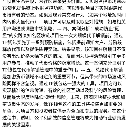
与项目生态建设，为社区带来更多价值。5. 实时监控市场动态
TP钱包提供链上数据监控功能，可以帮助项目方实时跟踪代
币持有者的动态。如果发现异常交易行为（如某个地址短时间
内转移大量代币），项目方可以及时采取应对措施，如与相关
用户沟通或调整市场策略。--- 四、案例分析：成功防止“砸
盘”的实践某知名区块链项目在一次大规模代币解锁前，通过
TP钱包实施了一系列预防措施，包括提前通知大户、分阶段
释放代币以及提供质押奖励。结果显示，该项目在解锁日不仅
没有出现价格大幅下跌的情况，反而因为质押活动吸引了更多
用户参与，推动了代币价格的稳定增长。这一案例充分证明了
TP钱包在代币解锁管理中的重要作用。--- 五、总结代币解锁
是加密货币领域不可避免的重要环节，但其带来的市场波动风
险同样不容忽视。通过TP钱包这一强大的工具，项目方可以
实现精准的信息传递、有效的社区互动以及科学的风险管理，
从而最大限度地降低“砸盘”风险。未来，随着区块链技术和加
密货币生态的发展，像TP钱包这样的工具将扮演更加重要的
角色，为项目方和投资者提供更为全面和专业的服务。在这个
过程中，透明、公平和高效的信息管理将成为推动行业健康发
展的关键因素。