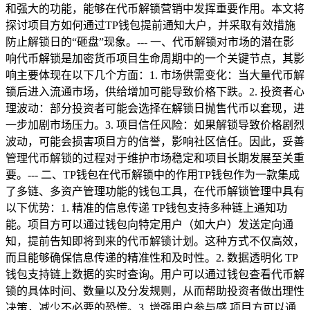
和强大的功能，能够在代币解锁营销中发挥重要作用。本文将
探讨项目方如何通过TP钱包提前通知大户，并采取有效措施
防止解锁日的“砸盘”现象。--- 一、代币解锁对市场的潜在影
响代币解锁是加密货币项目生命周期中的一个关键节点，其影
响主要体现在以下几个方面：1. 市场供需变化：当大量代币解
锁后进入流通市场，供给增加可能导致价格下跌。2. 投资者心
理波动：部分投资者可能会选择在解锁日抛售代币以套现，进
一步加剧市场压力。3. 项目信任风险：如果解锁导致价格剧烈
波动，可能会损害项目方的信誉，影响社区信任。因此，妥善
管理代币解锁的过程对于维护市场稳定和项目长期发展至关重
要。--- 二、TP钱包在代币解锁中的作用TP钱包作为一款集成
了多链、多资产管理功能的钱包工具，在代币解锁管理中具有
以下优势：1. 精准的信息传递 TP钱包支持多种链上通知功
能。项目方可以通过钱包向特定用户（如大户）发送定向通
知，提前告知即将到来的代币解锁计划。这种方式不仅高效，
而且能够确保信息传递的精准性和及时性。2. 数据透明化 TP
钱包支持链上数据的实时查询。用户可以通过钱包查看代币解
锁的具体时间、数量以及分发规则，从而帮助投资者做出理性
决策，减少不必要的恐慌。3. 增强用户参与感 项目方可以通