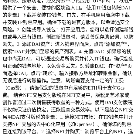
的转账、接收功能，还支持去中心化应用（DApps），为用户
提供了一个安全、便捷的区块链入口。 使用TP钱包转账DAI
的步骤1. 下载并安装TP钱包：首先，在手机应用商店中下载
并安装TP钱包应用。确保下载的是官方版本，以免遭遇安全
风险。2. 创建或导入钱包：打开应用后，您可以选择创建新钱
包或导入已有钱包。创建新钱包时，请妥善保存助记词，以防
丢失。3. 添加DAI资产：进入钱包界面后，点击“添加资产”，
搜索“DAI”并添加至您的资产列表。4. 充值DAI：如果您的钱
包中尚无DAI，可以通过交易所购买并转入TP钱包。确保您使
用正确的钱包地址，以免资金丢失。5. 转账DAI：在“资产”页
面选择DAI，点击“转账”。输入接收方地址和转账金额，确认
无误后进行转账操作。注意，转账需要支付一定的矿工费
（Gas费），请确保您的钱包中有足够的ETH用于支付Gas
费。 结合NFT交易支付版税在NFT交易中，版税是艺术家或
创作者通过二次销售获得收益的一种方式。使用DAI支付版税
不仅能保证价值稳定，还能提高交易效率。以下是结合NFT交
易用DAI支付版税的步骤：1. 连接NFT市场：在TP钱包中打开
支持NFT交易的去中心化应用（如OpenSea）。确保您的钱包
已连接到该平台。2. 选择NFT并购买：浏览平台上的NFT，选